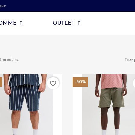
que
OMME
OUTLET
6 produits.
Trier 
%
-50%
favorite_border