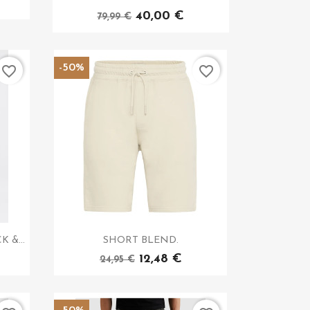
40,00 €
79,99 €
-50%
favorite_border
favorite_border
 &...
SHORT BLEND.
12,48 €
24,95 €