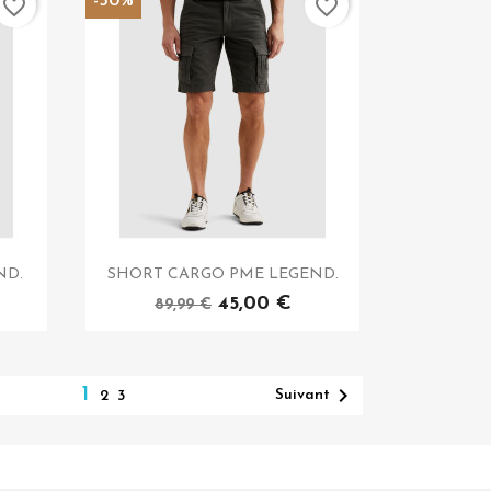
-50%
favorite_border
favorite_border
ND.
SHORT CARGO PME LEGEND.
45,00 €
89,99 €

1
Suivant
2
3