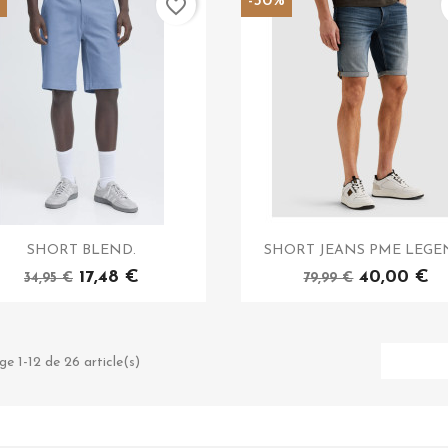
%
-50%
favorite_border
SHORT BLEND.
SHORT JEANS PME LEGE
17,48 €
40,00 €
34,95 €
79,99 €
ge 1-12 de 26 article(s)