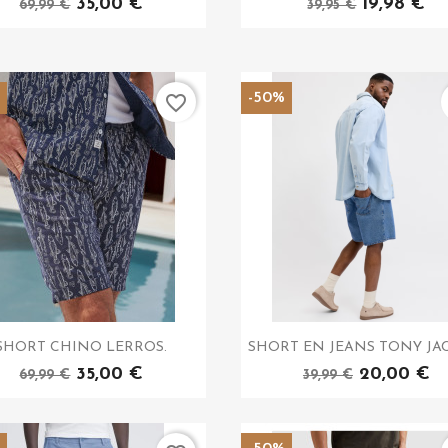
35,00 €
19,98 €
69,99 €
39,95 €
%
-50%
favorite_border
SHORT CHINO LERROS.
SHORT EN JEANS TONY JACK
35,00 €
20,00 €
69,99 €
39,99 €