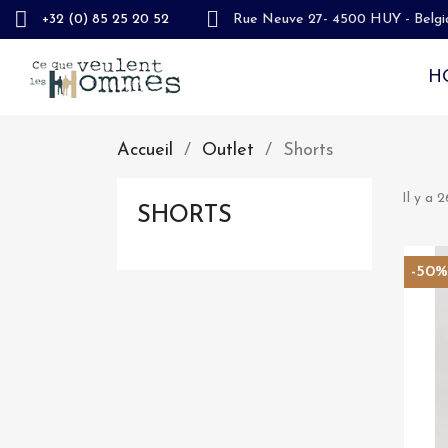
+32 (0) 85 25 20 52
Rue Neuve 27- 4500 HUY - Belgi
H
Accueil
Outlet
Shorts
Il y a 2
SHORTS
-50