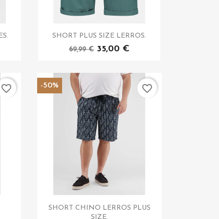
ES.
SHORT PLUS SIZE LERROS.
35,00 €
69,99 €
-50%
favorite_border
favorite_border
SHORT CHINO LERROS PLUS
SIZE.