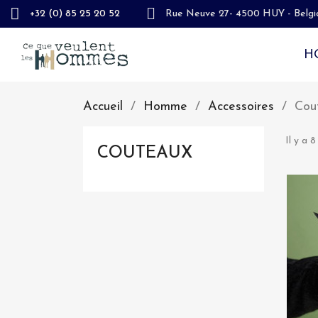
+32 (0) 85 25 20 52
Rue Neuve 27- 4500 HUY - Belgi
H
Accueil
Homme
Accessoires
Cou
Il y a 8
COUTEAUX