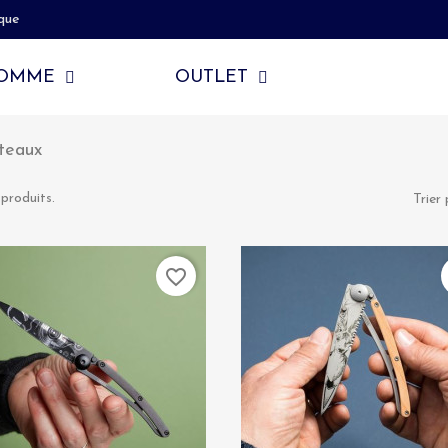
que
OMME
OUTLET
teaux
 produits.
Trier 
favorite_border