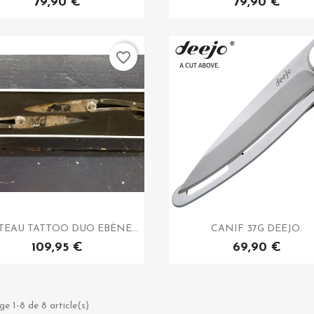
79,90 €
79,90 €
favorite_border
EAU TATTOO DUO EBÈNE...
CANIF 37G DEEJO.
109,95 €
69,90 €
ge 1-8 de 8 article(s)