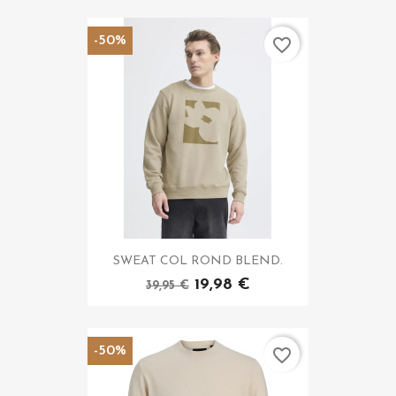
-50%
favorite_border
SWEAT COL ROND BLEND.
19,98 €
39,95 €
-50%
favorite_border