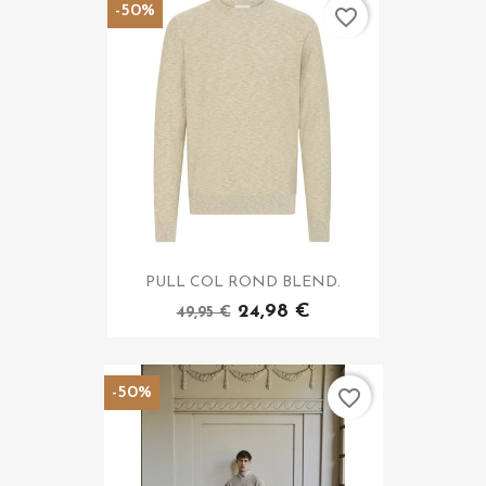
-50%
favorite_border
PULL COL ROND BLEND.
24,98 €
49,95 €
-50%
favorite_border