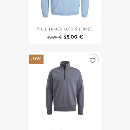
PULL JAMES JACK & JONES.
25,00 €
49,99 €
-50%
favorite_border