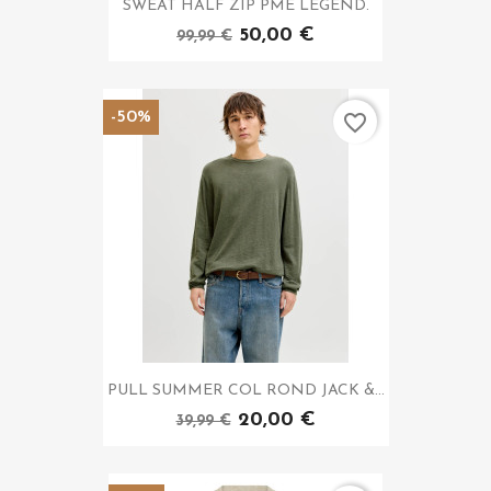
SWEAT HALF ZIP PME LEGEND.
50,00 €
99,99 €
-50%
favorite_border
PULL SUMMER COL ROND JACK &...
20,00 €
39,99 €