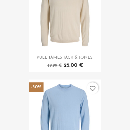
PULL JAMES JACK & JONES.
25,00 €
49,99 €
-50%
favorite_border