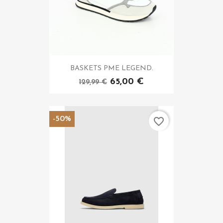
BASKETS PME LEGEND.
65,00 €
129,99 €
-50%
favorite_border