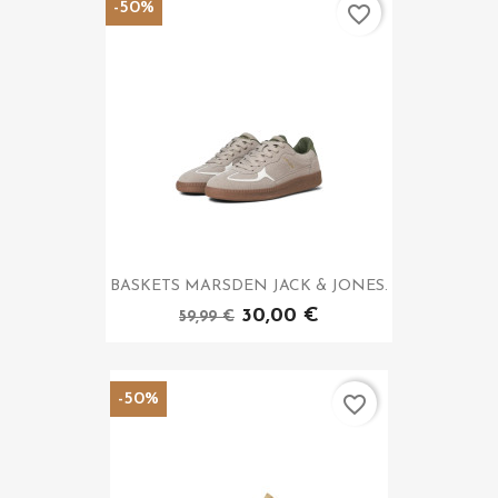
-50%
favorite_border
BASKETS MARSDEN JACK & JONES.
30,00 €
59,99 €
-50%
favorite_border