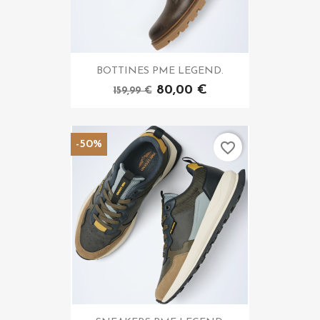
BOTTINES PME LEGEND.
80,00 €
159,99 €
-50%
favorite_border