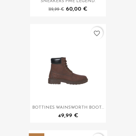
SNEAKERS PME LEGEND.
60,00 €
119,99 €
favorite_border
BOTTINES WAINSWORTH BOOT...
49,99 €