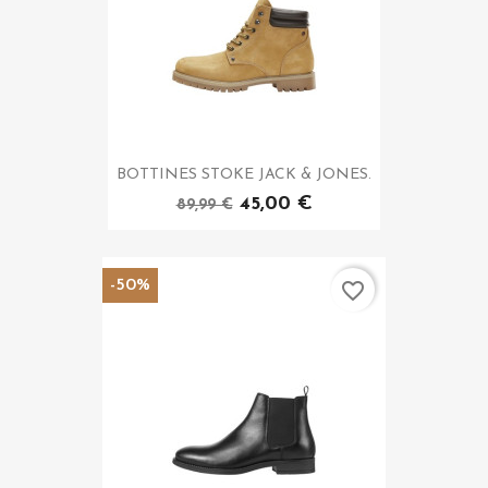
BOTTINES STOKE JACK & JONES.
45,00 €
89,99 €
-50%
favorite_border