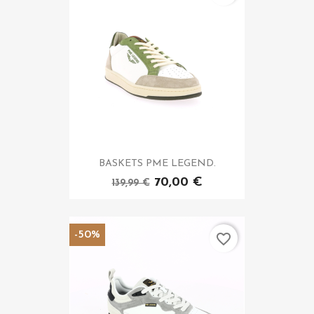
BASKETS PME LEGEND.
70,00 €
139,99 €
-50%
favorite_border