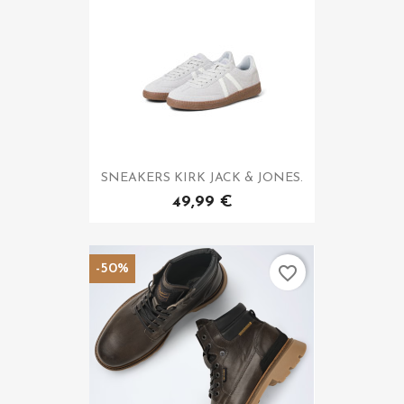
SNEAKERS KIRK JACK & JONES.
49,99 €
-50%
favorite_border