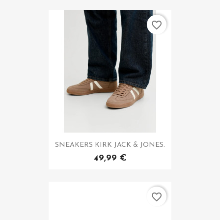
favorite_border
SNEAKERS KIRK JACK & JONES.
49,99 €
favorite_border