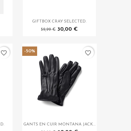
GIFTBOX CRAY SELECTED.
30,00 €
59,99 €
-50%
favorite_border
favorite_border
D.
GANTS EN CUIR MONTANA JACK...