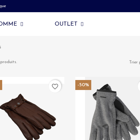
que
OMME
OUTLET
s
 produits.
Trier 
%
-50%
favorite_border