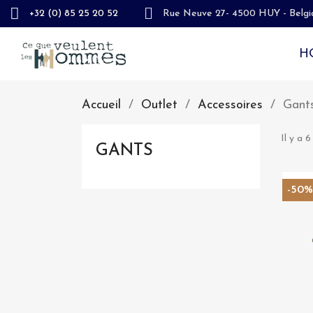
+32 (0) 85 25 20 52
Rue Neuve 27- 4500 HUY - Belgi
H
Accueil
Outlet
Accessoires
Gant
Il y a 6
GANTS
-50