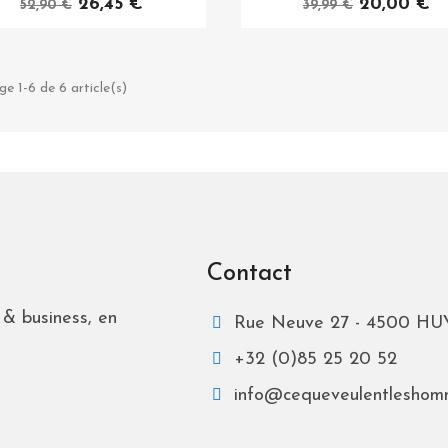
26,45 €
20,00 €
52,90 €
39,99 €
ge 1-6 de 6 article(s)
Contact
& business, en
Rue Neuve 27 - 4500 HUY
+32 (0)85 25 20 52
info@cequeveulentleshom