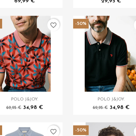
69,99 €
29,95 €
%
-50%
favorite_border
POLO J&JOY.
POLO J&JOY.
34,98 €
34,98 €
69,95 €
69,95 €
%
-50%
favorite_border