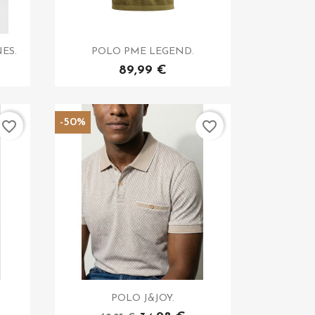
ES.
POLO PME LEGEND.
89,99 €
-50%
favorite_border
favorite_border
POLO J&JOY.