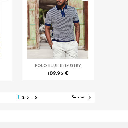
POLO BLUE INDUSTRY.
109,95 €

1
Suivant
2
3
…
6