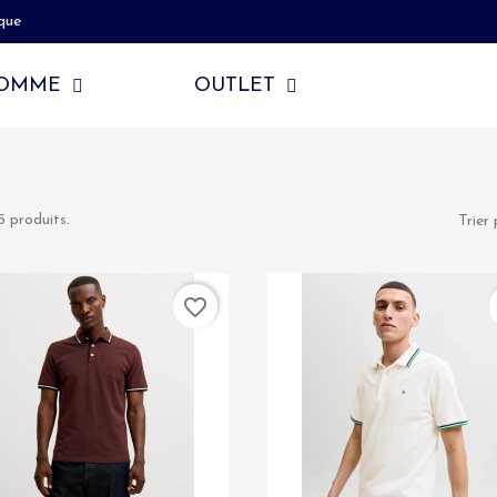
que
OMME
OUTLET
5 produits.
Trier 
favorite_border