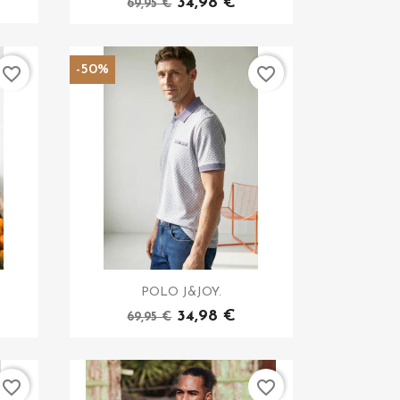
34,98 €
69,95 €
-50%
favorite_border
favorite_border
POLO J&JOY.
34,98 €
69,95 €
favorite_border
favorite_border