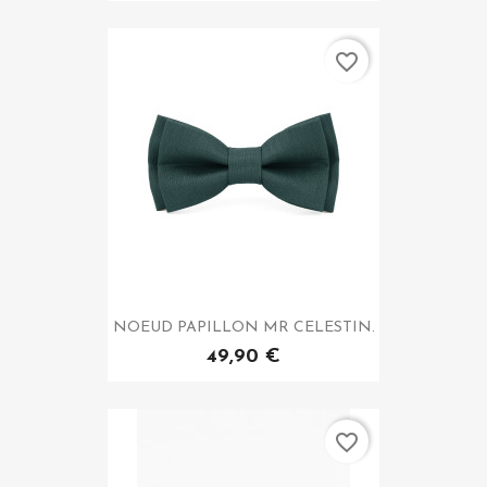
favorite_border
NOEUD PAPILLON MR CELESTIN.
49,90 €
favorite_border