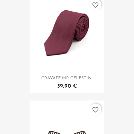
favorite_border
CRAVATE MR CELESTIN.
59,90 €
favorite_border